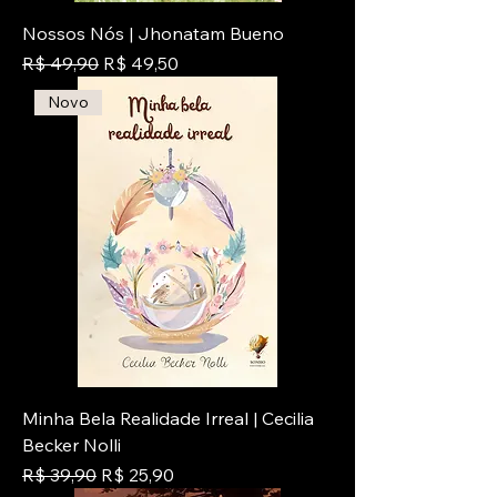
Nossos Nós | Jhonatam Bueno
Preço normal
Preço promocional
R$ 49,90
R$ 49,50
Novo
Minha Bela Realidade Irreal | Cecilia
Becker Nolli
Preço normal
Preço promocional
R$ 39,90
R$ 25,90