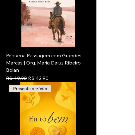
Pequena Passagem com Grandes
Marcas | Org. Maria Daluz Ribeiro
Boian
Preço normal
Preço promocional
R$ 49,90
R$ 42,90
Presente perfeito