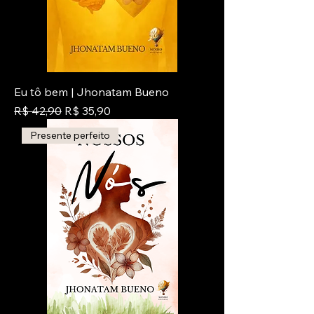
Eu tô bem | Jhonatam Bueno
Preço normal
Preço promocional
R$ 42,90
R$ 35,90
Presente perfeito