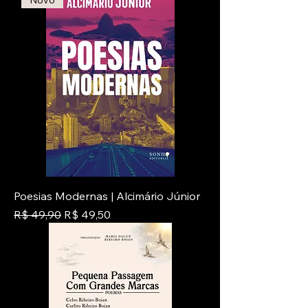
Poesias Modernas | Alcimário Júnior
Preço normal
Preço promocional
R$ 49,90
R$ 49,50