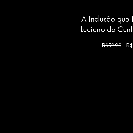
A Inclusão que 
Luciano da Cun
Pr
R$59,90
R$
no