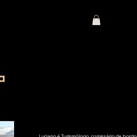
bre nós
Publique conosco
More
a
Luciano é Turismólogo, comissário de bordo