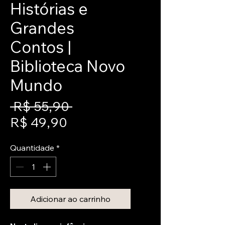
Histórias e
Grandes
Contos |
Biblioteca Novo
Mundo
Preço
 R$ 55,90 
Preço
normal
R$ 49,90
promocional
Quantidade
*
Adicionar ao carrinho