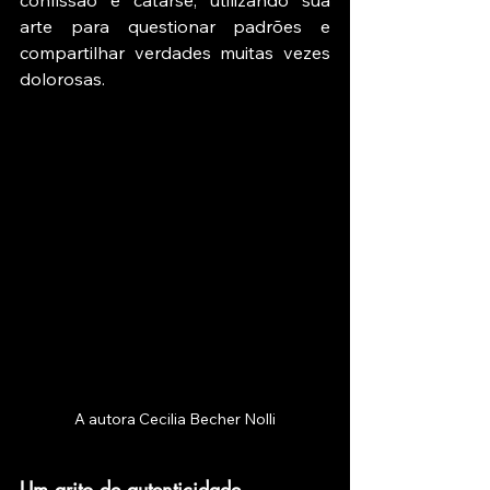
confissão e catarse, utilizando sua 
arte para questionar padrões e 
compartilhar verdades muitas vezes 
dolorosas. 
A autora Cecilia Becher Nolli
Um grito de autenticidade